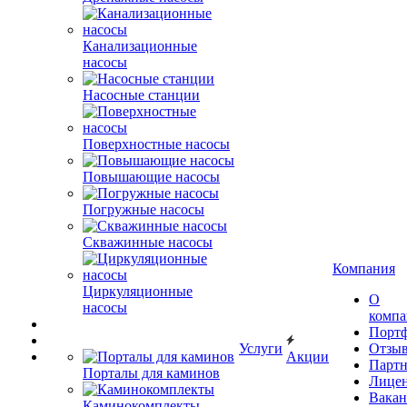
Канализационные
насосы
Насосные станции
Поверхностные насосы
Повышающие насосы
Погружные насосы
Скважинные насосы
Компания
Циркуляционные
О
насосы
комп
Порт
Услуги
Отзы
Акции
Парт
Порталы для каминов
Лице
Вакан
Каминокомплекты