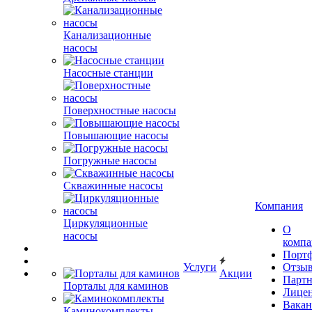
Канализационные
насосы
Насосные станции
Поверхностные насосы
Повышающие насосы
Погружные насосы
Скважинные насосы
Компания
Циркуляционные
О
насосы
комп
Порт
Услуги
Отзы
Акции
Парт
Порталы для каминов
Лице
Вакан
Каминокомплекты