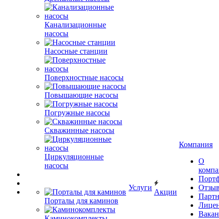
Канализационные
насосы
Насосные станции
Поверхностные насосы
Повышающие насосы
Погружные насосы
Скважинные насосы
Компания
Циркуляционные
О
насосы
комп
Порт
Услуги
Отзы
Акции
Парт
Порталы для каминов
Лице
Вакан
Каминокомплекты